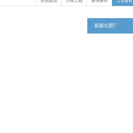
民用建筑
市政工程
装饰装修
工业建筑
新都化肥厂