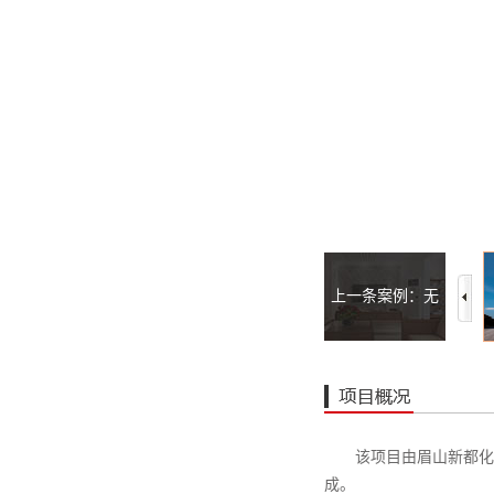
上一条案例：无
该项目由眉山新都化
成。