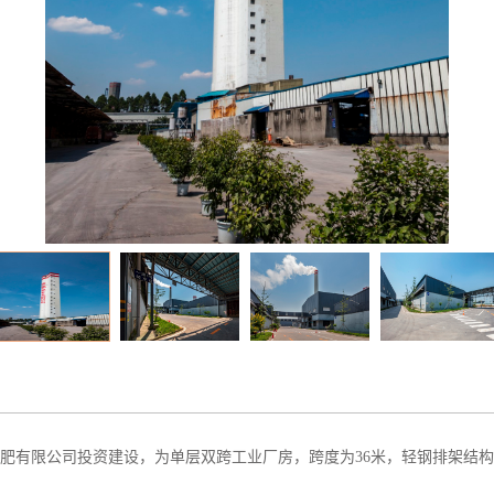
肥有限公司投资建设，为单层双跨工业厂房，跨度为36米，轻钢排架结