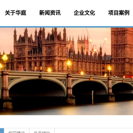
关于华庭
新闻资讯
企业文化
项目案例