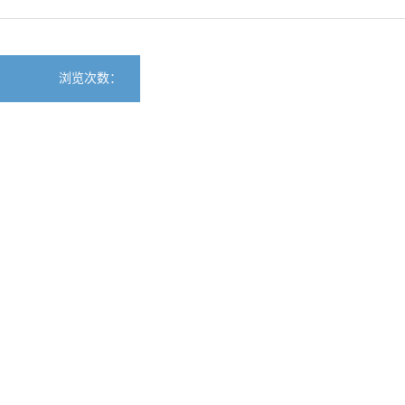
浏览次数：