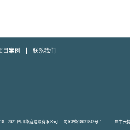
项目案例
联系我们
©2018 - 2021 四川华庭建设有限公司
蜀ICP备18031843号-1
犀牛云