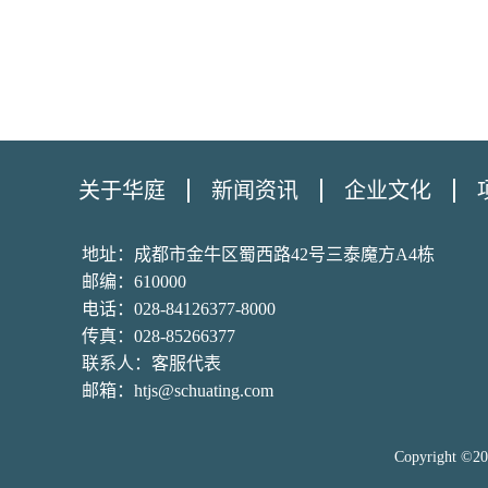
关于华庭
新闻资讯
企业文化
地址：成都市金牛区蜀西路42号三泰魔方A4栋
邮编：610000
电话：028-84126377-8000
传真：028-85266377
联系人：客服代表
邮箱：htjs@schuating.com
Copyright 